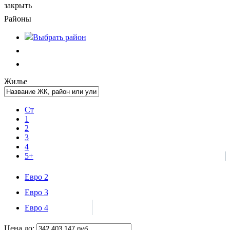
закрыть
Районы
Выбрать
район
Жилье
Ст
1
2
3
4
5+
Евро 2
Евро 3
Евро 4
Цена до: