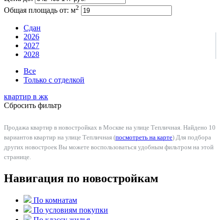
2
Общая площадь от:
м
Сдан
2026
2027
2028
Все
Только с отделкой
квартир в
жк
Сбросить фильтр
Продажа квартир в новостройках в Москве на улице Тепличная. Найдено 10
вариантов квартир на улице Тепличная (
посмотреть на карте
) Для подбора
других новостроек Вы можете воспользоваться удобным фильтром на этой
странице.
Навигация по новостройкам
По комнатам
По условиям покупки
По классу жилья