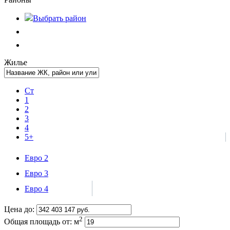
Выбрать
район
Жилье
Ст
1
2
3
4
5+
Евро 2
Евро 3
Евро 4
Цена до:
2
Общая площадь от:
м