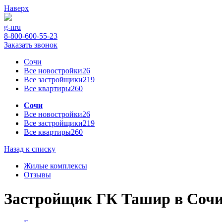
Наверх
g-n
ru
8-800-600-55-23
Заказать звонок
Сочи
Все новостройки
26
Все застройщики
219
Все квартиры
260
Сочи
Все новостройки
26
Все застройщики
219
Все квартиры
260
Назад к списку
Жилые комплексы
Отзывы
Застройщик ГК Ташир в Соч