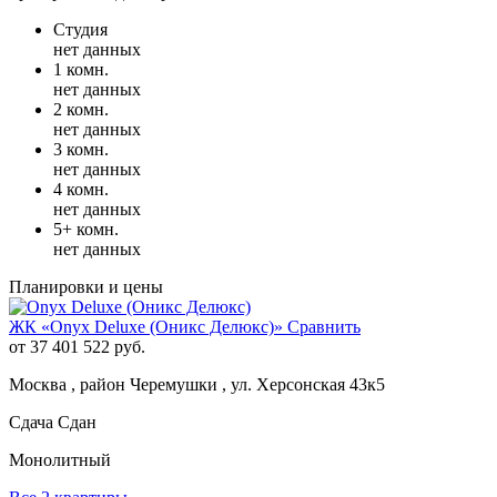
Студия
нет данных
1 комн.
нет данных
2 комн.
нет данных
3 комн.
нет данных
4 комн.
нет данных
5+ комн.
нет данных
Планировки и цены
ЖК «Onyx Deluxe (Оникс Делюкс)»
Сравнить
от 37 401 522 руб.
Москва , район Черемушки , ул. Херсонская 43к5
Сдача Сдан
Монолитный