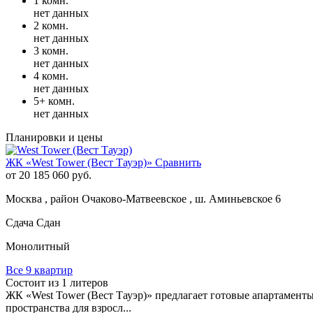
1 комн.
нет данных
2 комн.
нет данных
3 комн.
нет данных
4 комн.
нет данных
5+ комн.
нет данных
Планировки и цены
ЖК «West Tower (Вест Тауэр)»
Сравнить
от 20 185 060 руб.
Москва , район Очаково-Матвеевское , ш. Аминьевское 6
Сдача Сдан
Монолитный
Все 9 квартир
Состоит из 1 литеров
ЖК «West Tower (Вест Тауэр)» предлагает готовые апартамент
пространства для взросл...