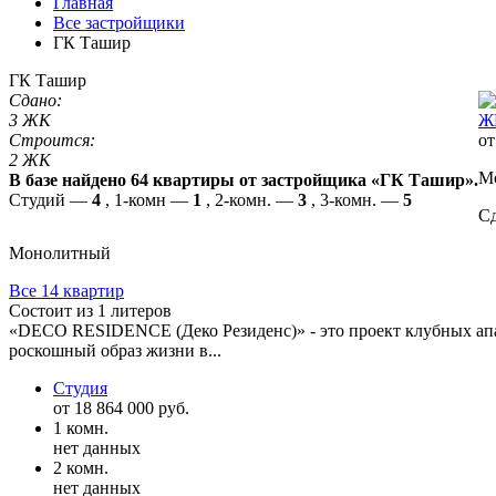
Главная
Все застройщики
ГК Ташир
ГК Ташир
Сдано:
3 ЖК
Ж
Строится:
от
2 ЖК
Мо
В базе найдено 64 квартиры от застройщика «ГК Ташир».
Студий —
4
, 1-комн —
1
, 2-комн. —
3
, 3-комн. —
5
Сд
Монолитный
Все 14 квартир
Состоит из 1 литеров
«DECO RESIDENCE (Деко Резиденс)» - это проект клубных апа
роскошный образ жизни в...
Студия
от 18 864 000 руб.
1 комн.
нет данных
2 комн.
нет данных