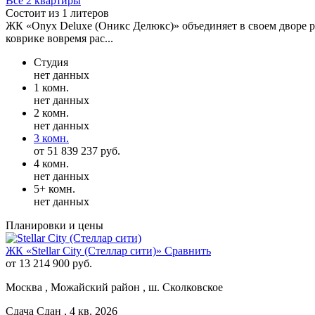
Все 2 квартиры
Состоит из 1 литеров
ЖК «Onyx Deluxe (Оникс Делюкс)» объединяет в своем дворе р
коврике вовремя рас...
Студия
нет данных
1 комн.
нет данных
2 комн.
нет данных
3 комн.
от 51 839 237 руб.
4 комн.
нет данных
5+ комн.
нет данных
Планировки и цены
ЖК «Stellar City (Стеллар сити)»
Сравнить
от 13 214 900 руб.
Москва , Можайский район , ш. Сколковское
Сдача Сдан , 4 кв. 2026