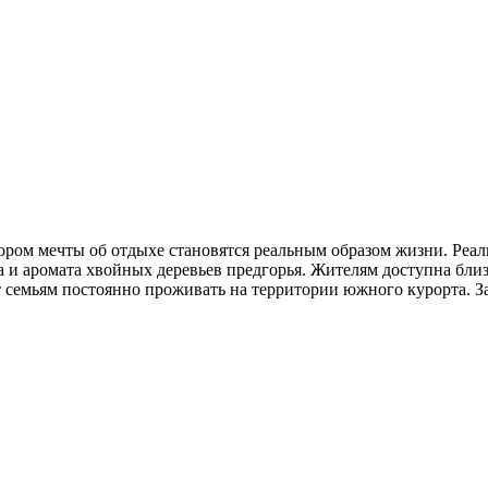
тором мечты об отдыхе становятся реальным образом жизни. Реа
и аромата хвойных деревьев предгорья. Жителям доступна близос
т семьям постоянно проживать на территории южного курорта. З