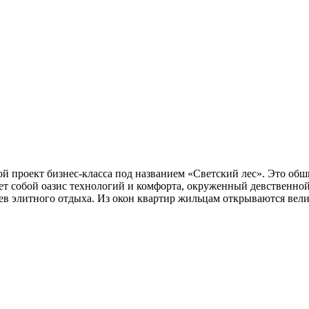
 проект бизнес-класса под названием «Светский лес». Это обш
яет собой оазис технологий и комфорта, окруженный девственно
иев элитного отдыха. Из окон квартир жильцам открываются ве