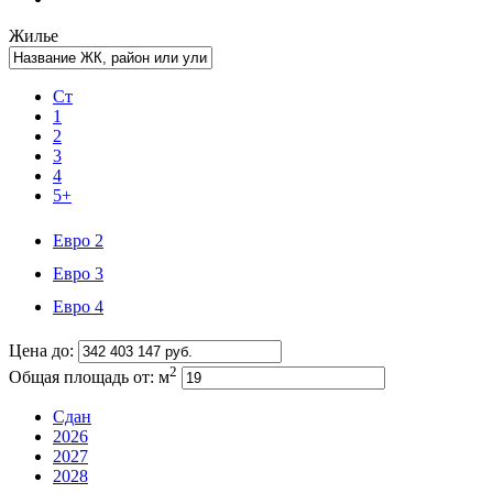
Жилье
Ст
1
2
3
4
5+
Евро 2
Евро 3
Евро 4
Цена до:
2
Общая площадь от:
м
Сдан
2026
2027
2028