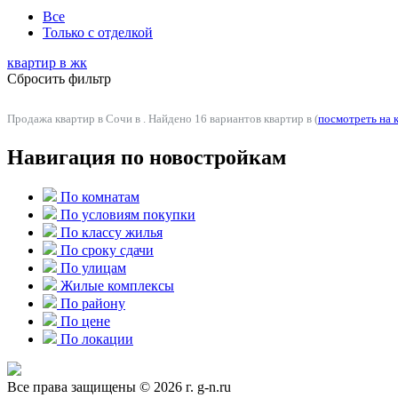
Все
Только с отделкой
квартир в
жк
Сбросить фильтр
Продажа квартир в Сочи в . Найдено 16 вариантов квартир в (
посмотреть на 
Навигация по новостройкам
По комнатам
По условиям покупки
По классу жилья
По сроку сдачи
По улицам
Жилые комплексы
По району
По цене
По локации
Все права защищены © 2026 г. g-n.ru